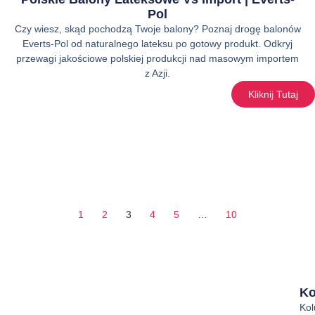
Pol
Czy wiesz, skąd pochodzą Twoje balony? Poznaj drogę balonów
Everts-Pol od naturalnego lateksu po gotowy produkt. Odkryj
przewagi jakościowe polskiej produkcji nad masowym importem
z Azji.
Kliknij Tutaj
1
2
3
4
5
…
10
Ko
Ko