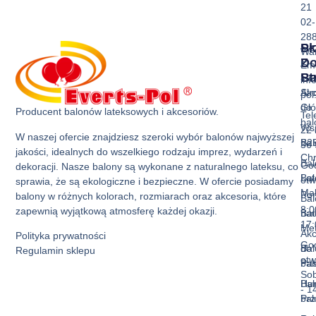
21
02-
28
Sk
Pr
Wa
Z
D
Ema
Ba
St
inf
Akc
Str
pol
do
Gł
Producent balonów lateksowych i akcesoriów.
Tel
ba
Ws
22 
W naszej ofercie znajdziesz szeroki wybór balonów najwyższej
Bal
B2
36 
jakości, idealnych do wszelkiego rodzaju imprez, wydarzeń i
Ch
Bal
God
dekoracji. Nasze balony są wykonane z naturalnego lateksu, co
Bal
La
otw
sprawia, że są ekologiczne i bezpieczne. W ofercie posiadamy
Mak
Pon
balony w różnych kolorach, rozmiarach oraz akcesoria, które
Bal
8:0
zapewnią wyjątkową atmosferę każdej okazji.
Bal
nad
17:
Met
Akc
Polityka prywatności
God
Bal
do
Regulamin sklepu
otw
Pas
ba
Sob
Bal
Hur
- 1
Prz
ba