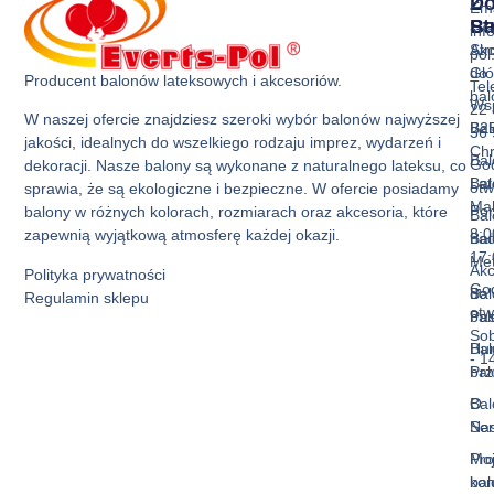
Z
D
Ema
Ba
St
inf
Akc
Str
pol
do
Gł
Producent balonów lateksowych i akcesoriów.
Tel
ba
Ws
22 
W naszej ofercie znajdziesz szeroki wybór balonów najwyższej
Bal
B2
36 
jakości, idealnych do wszelkiego rodzaju imprez, wydarzeń i
Ch
Bal
God
dekoracji. Nasze balony są wykonane z naturalnego lateksu, co
Bal
La
otw
sprawia, że są ekologiczne i bezpieczne. W ofercie posiadamy
Mak
Pon
balony w różnych kolorach, rozmiarach oraz akcesoria, które
Bal
8:0
zapewnią wyjątkową atmosferę każdej okazji.
Bal
nad
17:
Met
Akc
Polityka prywatności
God
Bal
do
Regulamin sklepu
otw
Pas
ba
Sob
Bal
Hur
- 1
Prz
ba
Bal
O
Ser
Na
Mo
Pro
kon
ba