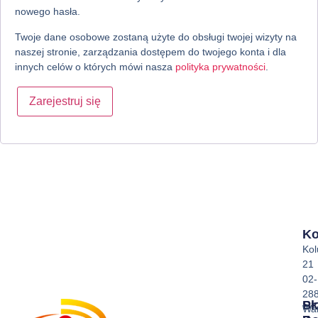
nowego hasła.
Twoje dane osobowe zostaną użyte do obsługi twojej wizyty na
naszej stronie, zarządzania dostępem do twojego konta i dla
innych celów o których mówi nasza
polityka prywatności
.
Zarejestruj się
Ko
Ko
21
02-
28
Sk
Pr
Wa