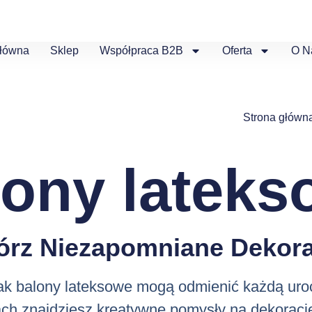
Główna
Sklep
Współpraca B2B
Oferta
O N
Strona główn
lony lateks
órz Niezapomniane Dekora
jak balony lateksowe mogą odmienić każdą uro
ch znajdziesz kreatywne pomysły na dekoracj