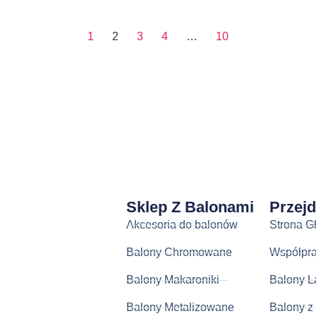
1
2
3
4
…
10
Sklep Z Balonami
Przej
Akcesoria do balonów
Strona G
Balony Chromowane
Współpr
Balony Makaroniki
Balony L
Balony Metalizowane
Balony z