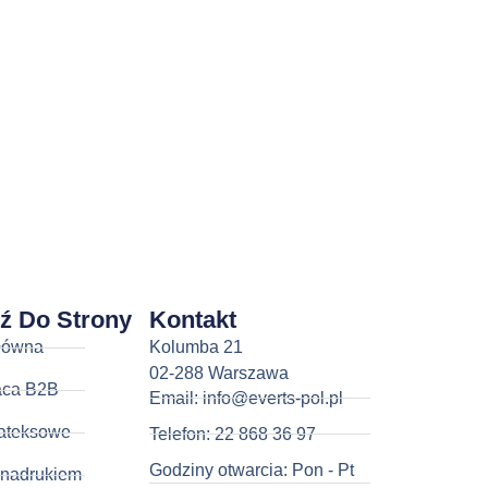
dź Do Strony
Kontakt
łówna
Kolumba 21
02-288 Warszawa
aca B2B
Email: info@everts-pol.pl
ateksowe
Telefon: 22 868 36 97
Godziny otwarcia: Pon - Pt
 nadrukiem