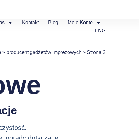
as
Kontakt
Blog
Moje Konto
ENG
a
>
producent gadżetów imprezowych
>
Strona 2
owe
cje
czystość.
e, porady dotyczące