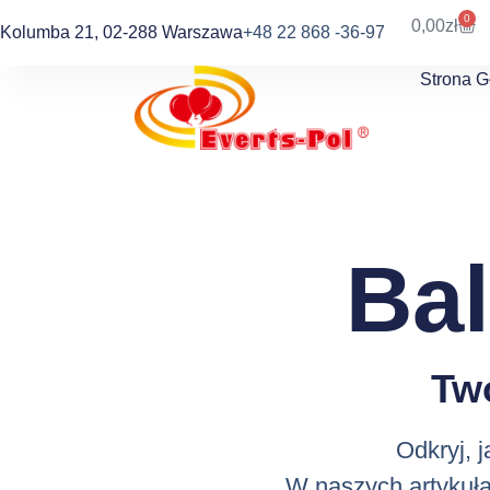
0
0,00
zł
Kolumba 21, 02-288 Warszawa
+48 22 868 -36-97
Strona 
Ba
Tw
Odkryj, 
W naszych artykuła