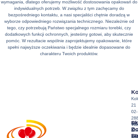
wymagania, dlatego oferujemy możliwość dostosowania opakowań do
indywidualnych potrzeb. W związku z tym zachęcamy do
bezpośredniego kontaktu, a nasi specjaliści chętnie doradzą w
wyborze odpowiedniego rozwiązania technicznego. Niezależnie od
tego, czy potrzebują Państwo specjalnego rozmiaru torebki, czy
dodatkowych funkcji ochronnych, jesteśmy gotowi, aby skutecznie
pomóc. W rezultacie wspólnie zaprojektujemy opakowanie, które
spełni najwyższe oczekiwania i będzie idealnie dopasowane do
charakteru Twoich produktów.
Ko
Ko
21
02-
28
Sk
Pr
Wa
Z
D
Ema
Ba
St
inf