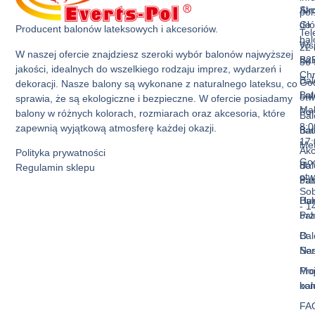
Akc
Str
pol
do
Gł
Producent balonów lateksowych i akcesoriów.
Tel
ba
Ws
22 
W naszej ofercie znajdziesz szeroki wybór balonów najwyższej
Bal
B2
36 
jakości, idealnych do wszelkiego rodzaju imprez, wydarzeń i
Ch
Bal
God
dekoracji. Nasze balony są wykonane z naturalnego lateksu, co
Bal
La
otw
sprawia, że są ekologiczne i bezpieczne. W ofercie posiadamy
Mak
Pon
balony w różnych kolorach, rozmiarach oraz akcesoria, które
Bal
8:0
zapewnią wyjątkową atmosferę każdej okazji.
Bal
nad
17:
Met
Akc
Polityka prywatności
God
Bal
do
Regulamin sklepu
otw
Pas
ba
Sob
Bal
Hur
- 1
Prz
ba
Bal
O
Ser
Na
Mo
Pro
kon
ba
FA