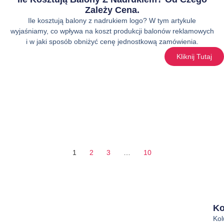
Zależy Cena.
Ile kosztują balony z nadrukiem logo? W tym artykule
wyjaśniamy, co wpływa na koszt produkcji balonów reklamowych
i w jaki sposób obniżyć cenę jednostkową zamówienia.
Kliknij Tutaj
1
2
3
…
10
Ko
Ko