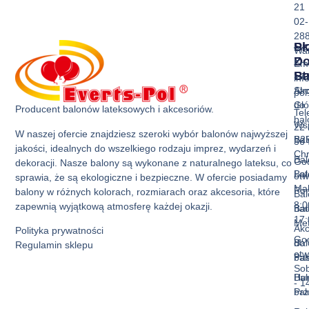
21
02-
28
Sk
Pr
Wa
Z
D
Ema
Ba
St
inf
Akc
Str
pol
do
Gł
Producent balonów lateksowych i akcesoriów.
Tel
ba
Ws
22 
W naszej ofercie znajdziesz szeroki wybór balonów najwyższej
Bal
B2
36 
jakości, idealnych do wszelkiego rodzaju imprez, wydarzeń i
Ch
Bal
God
dekoracji. Nasze balony są wykonane z naturalnego lateksu, co
Bal
La
otw
sprawia, że są ekologiczne i bezpieczne. W ofercie posiadamy
Mak
Pon
balony w różnych kolorach, rozmiarach oraz akcesoria, które
Bal
8:0
zapewnią wyjątkową atmosferę każdej okazji.
Bal
nad
17:
Met
Akc
Polityka prywatności
God
Bal
do
Regulamin sklepu
otw
Pas
ba
Sob
Bal
Hur
- 1
Prz
ba