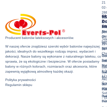
21
02-
28
Sk
Pr
Wa
Z
D
Ema
Ba
St
inf
Akc
Str
pol
do
Gł
Producent balonów lateksowych i akcesoriów.
Tel
ba
Ws
22 
W naszej ofercie znajdziesz szeroki wybór balonów najwyższej
Bal
B2
36 
jakości, idealnych do wszelkiego rodzaju imprez, wydarzeń i
Ch
Bal
God
dekoracji. Nasze balony są wykonane z naturalnego lateksu, co
Bal
La
otw
sprawia, że są ekologiczne i bezpieczne. W ofercie posiadamy
Mak
Pon
balony w różnych kolorach, rozmiarach oraz akcesoria, które
Bal
8:0
zapewnią wyjątkową atmosferę każdej okazji.
Bal
nad
17:
Met
Akc
Polityka prywatności
God
Bal
do
Regulamin sklepu
otw
Pas
ba
Sob
Bal
Hur
- 1
Prz
ba