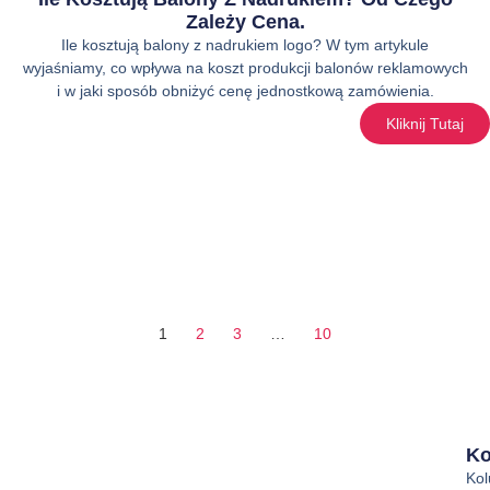
Zależy Cena.
Ile kosztują balony z nadrukiem logo? W tym artykule
wyjaśniamy, co wpływa na koszt produkcji balonów reklamowych
i w jaki sposób obniżyć cenę jednostkową zamówienia.
Kliknij Tutaj
1
2
3
…
10
Ko
Ko