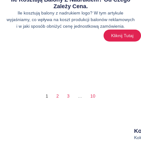
Zależy Cena.
Ile kosztują balony z nadrukiem logo? W tym artykule
wyjaśniamy, co wpływa na koszt produkcji balonów reklamowych
i w jaki sposób obniżyć cenę jednostkową zamówienia.
Kliknij Tutaj
1
2
3
…
10
Ko
Ko