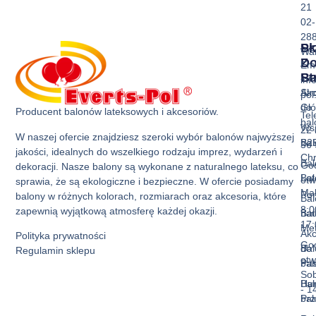
21
02-
28
Sk
Pr
Wa
Z
D
Ema
Ba
St
inf
Akc
Str
pol
do
Gł
Producent balonów lateksowych i akcesoriów.
Tel
ba
Ws
22 
W naszej ofercie znajdziesz szeroki wybór balonów najwyższej
Bal
B2
36 
jakości, idealnych do wszelkiego rodzaju imprez, wydarzeń i
Ch
Bal
God
dekoracji. Nasze balony są wykonane z naturalnego lateksu, co
Bal
La
otw
sprawia, że są ekologiczne i bezpieczne. W ofercie posiadamy
Mak
Pon
balony w różnych kolorach, rozmiarach oraz akcesoria, które
Bal
8:0
zapewnią wyjątkową atmosferę każdej okazji.
Bal
nad
17:
Met
Akc
Polityka prywatności
God
Bal
do
Regulamin sklepu
otw
Pas
ba
Sob
Bal
Hur
- 1
Prz
ba