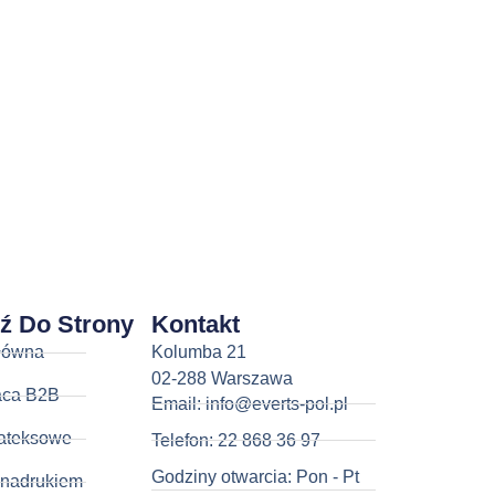
dź Do Strony
Kontakt
łówna
Kolumba 21
02-288 Warszawa
aca B2B
Email: info@everts-pol.pl
ateksowe
Telefon: 22 868 36 97
Godziny otwarcia: Pon - Pt
 nadrukiem