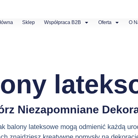
Główna
Sklep
Współpraca B2B
Oferta
O N
lony lateks
órz Niezapomniane Dekora
jak balony lateksowe mogą odmienić każdą uro
ch znajdziesz kreatywne pomysły na dekoracj