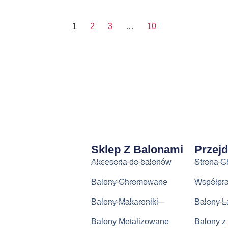
1
2
3
…
10
Sklep Z Balonami
Przej
Akcesoria do balonów
Strona G
Balony Chromowane
Współpr
Balony Makaroniki
Balony L
Balony Metalizowane
Balony z