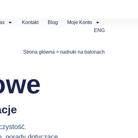
as
Kontakt
Blog
Moje Konto
ENG
Strona główna
>
nadruki na balonach
owe
cje
czystość.
e, porady dotyczące