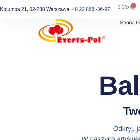
0
0,00
zł
Kolumba 21, 02-288 Warszawa
+48 22 868 -36-97
Strona 
Ba
Tw
Odkryj, 
W naszych artykuła