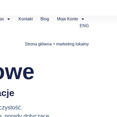
as
Kontakt
Blog
Moje Konto
ENG
Strona główna
>
marketing lokalny
owe
cje
czystość.
e, porady dotyczące