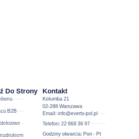
dź Do Strony
Kontakt
łówna
Kolumba 21
02-288 Warszawa
aca B2B
Email: info@everts-pol.pl
ateksowe
Telefon: 22 868 36 97
Godziny otwarcia: Pon - Pt
 nadrukiem