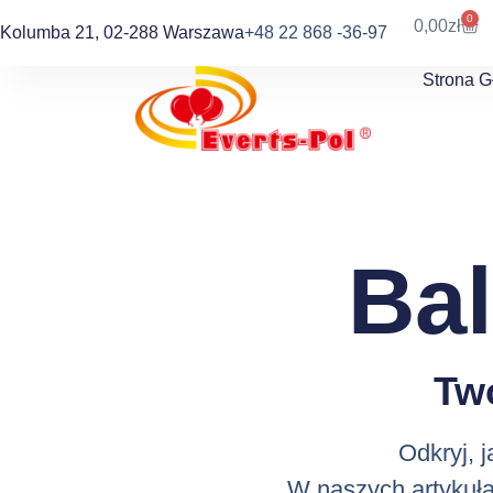
0
0,00
zł
Kolumba 21, 02-288 Warszawa
+48 22 868 -36-97
Strona 
Ba
Tw
Odkryj, 
W naszych artykuła