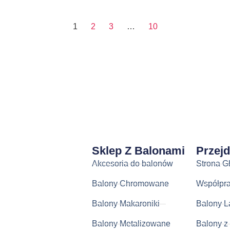
1
2
3
…
10
Sklep Z Balonami
Przej
Akcesoria do balonów
Strona G
Balony Chromowane
Współpr
Balony Makaroniki
Balony L
Balony Metalizowane
Balony z