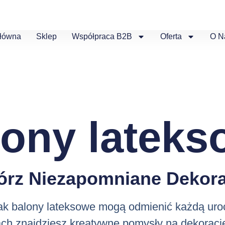
Główna
Sklep
Współpraca B2B
Oferta
O N
lony lateks
órz Niezapomniane Dekora
jak balony lateksowe mogą odmienić każdą uro
ch znajdziesz kreatywne pomysły na dekoracj