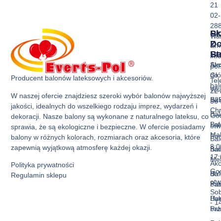
21
02-
28
Sk
Pr
Wa
Z
D
Ema
Ba
St
inf
Akc
Str
pol
do
Gł
Producent balonów lateksowych i akcesoriów.
Tel
ba
Ws
22 
W naszej ofercie znajdziesz szeroki wybór balonów najwyższej
Bal
B2
36 
jakości, idealnych do wszelkiego rodzaju imprez, wydarzeń i
Ch
Bal
God
dekoracji. Nasze balony są wykonane z naturalnego lateksu, co
Bal
La
otw
sprawia, że są ekologiczne i bezpieczne. W ofercie posiadamy
Mak
Pon
balony w różnych kolorach, rozmiarach oraz akcesoria, które
Bal
8:0
zapewnią wyjątkową atmosferę każdej okazji.
Bal
nad
17:
Met
Akc
Polityka prywatności
God
Bal
do
Regulamin sklepu
otw
Pas
ba
Sob
Bal
Hur
- 1
Prz
ba