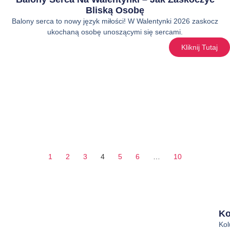
Bliską Osobę
Balony serca to nowy język miłości! W Walentynki 2026 zaskocz
ukochaną osobę unoszącymi się sercami.
Kliknij Tutaj
1
2
3
4
5
6
…
10
Ko
Ko