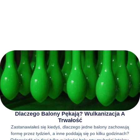
Dlaczego Balony Pękają? Wulkanizacja A
Trwałość
Zastanawiałeś się kiedyś, dlaczego jedne balony zachowują
formę przez tydzień, a inne poddają się po kilku godzinach?
Odpowiedź nie tkwi tylko w jakości helu czy grubości lateksu.