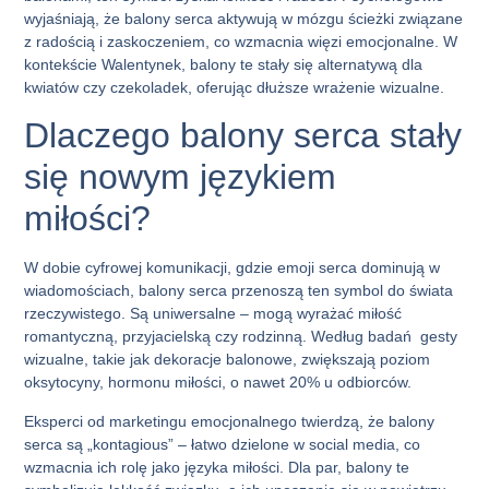
wyjaśniają, że
balony serca
aktywują w mózgu ścieżki związane
z radością i zaskoczeniem, co wzmacnia więzi emocjonalne. W
kontekście Walentynek, balony te stały się alternatywą dla
kwiatów czy czekoladek, oferując dłuższe wrażenie wizualne.
Dlaczego balony serca stały
się nowym językiem
miłości?
W dobie cyfrowej komunikacji, gdzie emoji serca dominują w
wiadomościach,
balony serca
przenoszą ten symbol do świata
rzeczywistego. Są uniwersalne – mogą wyrażać miłość
romantyczną, przyjacielską czy rodzinną. Według badań gesty
wizualne, takie jak dekoracje balonowe, zwiększają poziom
oksytocyny, hormonu miłości, o nawet 20% u odbiorców.
Eksperci od marketingu emocjonalnego twierdzą, że
balony
serca
są „kontagious” – łatwo dzielone w social media, co
wzmacnia ich rolę jako języka miłości. Dla par, balony te