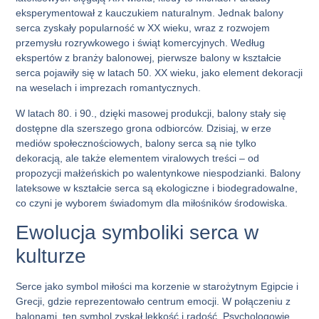
eksperymentował z kauczukiem naturalnym. Jednak
balony
serca
zyskały popularność w XX wieku, wraz z rozwojem
przemysłu rozrywkowego i świąt komercyjnych. Według
ekspertów z branży balonowej, pierwsze balony w kształcie
serca pojawiły się w latach 50. XX wieku, jako element dekoracji
na weselach i imprezach romantycznych.
W latach 80. i 90., dzięki masowej produkcji, balony stały się
dostępne dla szerszego grona odbiorców. Dzisiaj, w erze
mediów społecznościowych,
balony serca
są nie tylko
dekoracją, ale także elementem viralowych treści – od
propozycji małżeńskich po walentynkowe niespodzianki. Balony
lateksowe w kształcie serca są ekologiczne i biodegradowalne,
co czyni je wyborem świadomym dla miłośników środowiska.
Ewolucja symboliki serca w
kulturze
Serce jako symbol miłości ma korzenie w starożytnym Egipcie i
Grecji, gdzie reprezentowało centrum emocji. W połączeniu z
balonami, ten symbol zyskał lekkość i radość. Psychologowie