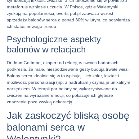
symbolizują lekkość związku, a ich unoszenie się w powietrzu
metaforuje wzniosłe uczucia. W Polsce, gdzie Walentynki
zyskują na popularności, everts-pol.pl zauważa wzrost
sprzedaży balonów serca o ponad 30% w lutym, co potwierdza
ich status nowego trendu.
Psychologiczne aspekty
balonów w relacjach
Dr John Gottman, ekspert od relacji, w swoich badaniach
podkreśla, że małe, niespodziewane gesty budują trwałe więzi.
Balony serca
idealnie się w to wpisują – ich kolor, kształt i
możliwość personalizacji (np. z nadrukami) czynią je unikalnym
narzędziem. W terapii par balony są wykorzystywane do
ćwiczeń na wyrażanie emocji, co pokazuje ich głębsze
znaczenie poza zwykłą dekoracją.
Jak zaskoczyć bliską osobę
balonami serca w