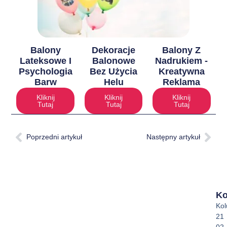
Balony
Dekoracje
Balony Z
Lateksowe I
Balonowe
Nadrukiem -
Psychologia
Bez Użycia
Kreatywna
Barw
Helu
Reklama
Kliknij
Kliknij
Kliknij
Tutaj
Tutaj
Tutaj
Poprzedni artykuł
Następny artykuł
Ko
Ko
21