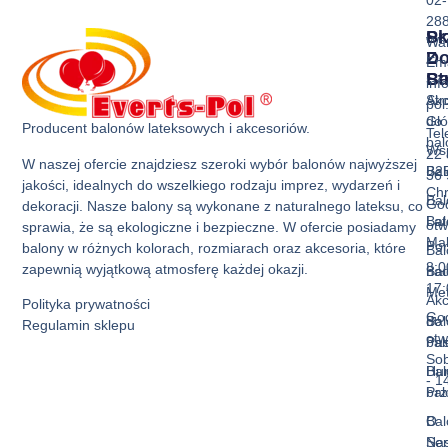
02-
28
Sk
Pr
Wa
Z
D
Ema
Ba
St
inf
Akc
Str
pol
do
Gł
Producent balonów lateksowych i akcesoriów.
Tel
ba
Ws
22 
W naszej ofercie znajdziesz szeroki wybór balonów najwyższej
Bal
B2
36 
jakości, idealnych do wszelkiego rodzaju imprez, wydarzeń i
Ch
Bal
God
dekoracji. Nasze balony są wykonane z naturalnego lateksu, co
Bal
La
otw
sprawia, że są ekologiczne i bezpieczne. W ofercie posiadamy
Mak
Pon
balony w różnych kolorach, rozmiarach oraz akcesoria, które
Bal
8:0
zapewnią wyjątkową atmosferę każdej okazji.
Bal
nad
17:
Met
Akc
Polityka prywatności
God
Bal
do
Regulamin sklepu
otw
Pas
ba
Sob
Bal
Hur
- 1
Prz
ba
Bal
O
Ser
Na