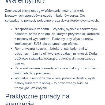
Walentynki?
Zaskoczyć bliską osobę
w Walentynki można na wiele
kreatywnych sposobów z użyciem balonów serca. Oto
sprawdzone pomysły polecane przez dekoratorów eventowych:
Niespodzianka w domu
– Wypełnij sypialnię czerwonymi
balonami serca
z helem, do których przyczepisz karteczki
z miłosnymi wyznaniami. Radzimy, aby użyć balonów
lateksowych EV18 dla optymalnego efektu.
Romantyczna kolacja
– Udekoruj stół balonami w
odcieniach różu i bieli, tworząc baldachim miłości. Dodaj
LED-owe światełka wewnątrz balonów dla magicznego
blasku.
Personalizowane prezenty
– Zamów balony z nadrukiem
imion lub daty poznania.
Wirtualna niespodzianka
– Jeśli jesteście daleko, wyślij
balony kurierem z notką – to nowoczesny twist na
tradycyjne Walentynki.
Praktyczne porady na
aranżacje