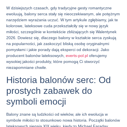
W dzisiejszych czasach, gdy tradycyjne gesty romantyczne
ewoluują,
balony serca
stały się nieoczekiwanym, ale potężnym
narzędziem wyrażania uczuć. W tym artykule zgłębiamy, jak te
kolorowe, lateksowe cuda przekształciły się w nowy
język
miłości
, szczególnie w kontekście zbliżających się Walentynek
2026. Dowiesz się, dlaczego balony w kształcie serca zyskują
na popularności, jak zaskoczyć bliską osobę oryginalnymi
pomysłami i jakie porady dają eksperci od dekoracji. Jako
producent
balonów lateksowych
,
everts-pol.pl
oferujemy
wysokiej jakości produkty, które pomogą Ci stworzyć
niezapomniane chwile.
Historia balonów serc: Od
prostych zabawek do
symboli emocji
Balony znane są ludzkości od wieków, ale ich ewolucja w
symbole miłości to stosunkowo nowa historia. Początki balonów
lateksowych sięgają XIX wieku, kiedy to Michael Faraday