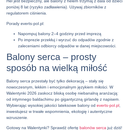
Hel jest bezpieczny, ale balony z helem trzymaj z dala od dzieci
poniżej 8 lat (ryzyko zadławienia). Używaj zbiorników z
regulatorem ciśnienia.
Porady everts-pol.pl:
Napompuj balony 2–4 godziny przed imprezą
Po imprezie przekłuj i wyrzuć do odpadów zgodnie z
zaleceniami odbiorcy odpadów w danej miejscowości.
Balony serca – prosty
sposób na wielką miłość
Balony serca
przestały być tylko dekoracją – stały się
nowoczesnym, lekkim i emocjonalnym językiem miłości. W
Walentynki 2026 zaskocz bliską osobę niebanalną aranżacją:
od intymnego baldachimu po gigantyczną girlandę z napisem.
Wybierając wysokiej jakości lateksowe balony od
everts-pol.pl
,
inwestujesz w trwałe wspomnienia, ekologię i autentyczne
wzruszenie.
Gotowy na Walentynki? Sprawdź ofertę
balonów serca
już dziś!