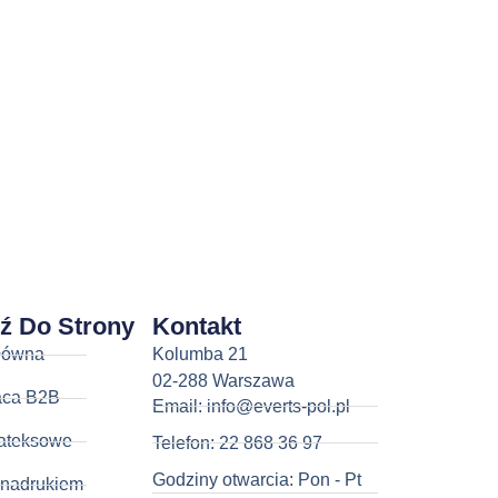
dź Do Strony
Kontakt
łówna
Kolumba 21
02-288 Warszawa
aca B2B
Email: info@everts-pol.pl
ateksowe
Telefon: 22 868 36 97
Godziny otwarcia: Pon - Pt
 nadrukiem