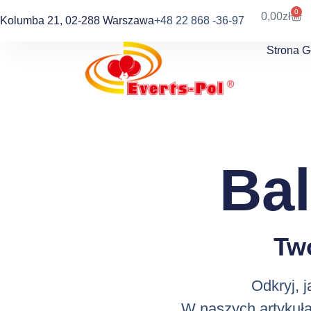
0
0,00
zł
Kolumba 21, 02-288 Warszawa
+48 22 868 -36-97
Strona 
Ba
Tw
Odkryj, 
W naszych artykuła