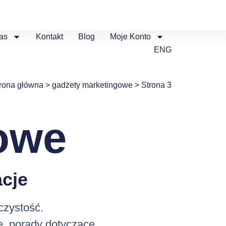
as
Kontakt
Blog
Moje Konto
ENG
rona główna
>
gadżety marketingowe
>
Strona 3
owe
cje
czystość.
e, porady dotyczące