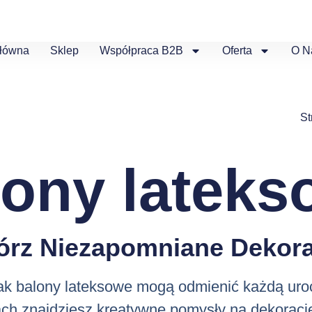
Główna
Sklep
Współpraca B2B
Oferta
O N
St
lony lateks
órz Niezapomniane Dekora
jak balony lateksowe mogą odmienić każdą uro
ch znajdziesz kreatywne pomysły na dekoracj