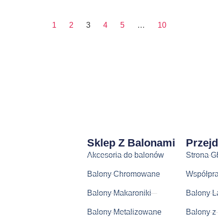
1
2
3
4
5
…
10
Sklep Z Balonami
Przej
Akcesoria do balonów
Strona G
Balony Chromowane
Współpr
Balony Makaroniki
Balony L
Balony Metalizowane
Balony z