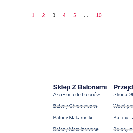
1
2
3
4
5
…
10
Sklep Z Balonami
Przej
Akcesoria do balonów
Strona G
Balony Chromowane
Współpr
Balony Makaroniki
Balony L
Balony Metalizowane
Balony z