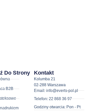
dź Do Strony
Kontakt
łówna
Kolumba 21
02-288 Warszawa
aca B2B
Email: info@everts-pol.pl
ateksowe
Telefon: 22 868 36 97
Godziny otwarcia: Pon - Pt
 nadrukiem