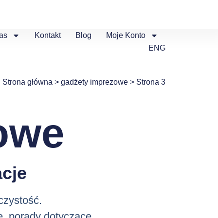
as
Kontakt
Blog
Moje Konto
ENG
Strona główna
>
gadżety imprezowe
>
Strona 3
owe
cje
czystość.
e, porady dotyczące