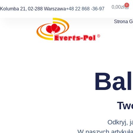
0
0,00
zł
Kolumba 21, 02-288 Warszawa
+48 22 868 -36-97
Strona 
Ba
Tw
Odkryj, 
W naszych artykuła