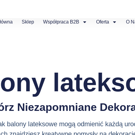
Główna
Sklep
Współpraca B2B
Oferta
O N
lony lateks
órz Niezapomniane Dekora
jak balony lateksowe mogą odmienić każdą uro
ch znajdziesz kreatywne pomysły na dekoracj