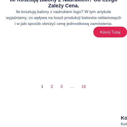
Zależy Cena.
Ile kosztują balony z nadrukiem logo? W tym artykule
wyjaśniamy, co wpływa na koszt produkcji balonów reklamowych
i w jaki sposób obniżyć cenę jednostkową zamówienia.
Kliknij Tutaj
1
2
3
…
10
Ko
Ko