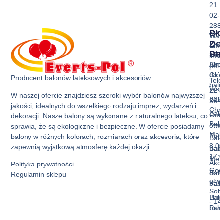
21
02-
28
Sk
Pr
Wa
Z
D
Ema
Ba
St
inf
Akc
Str
pol
do
Gł
Producent balonów lateksowych i akcesoriów.
Tel
ba
Ws
22 
W naszej ofercie znajdziesz szeroki wybór balonów najwyższej
Bal
B2
36 
jakości, idealnych do wszelkiego rodzaju imprez, wydarzeń i
Ch
Bal
God
dekoracji. Nasze balony są wykonane z naturalnego lateksu, co
Bal
La
otw
sprawia, że są ekologiczne i bezpieczne. W ofercie posiadamy
Mak
Pon
balony w różnych kolorach, rozmiarach oraz akcesoria, które
Bal
8:0
zapewnią wyjątkową atmosferę każdej okazji.
Bal
nad
17:
Met
Akc
Polityka prywatności
God
Bal
do
Regulamin sklepu
otw
Pas
ba
Sob
Bal
Hur
- 1
Prz
ba