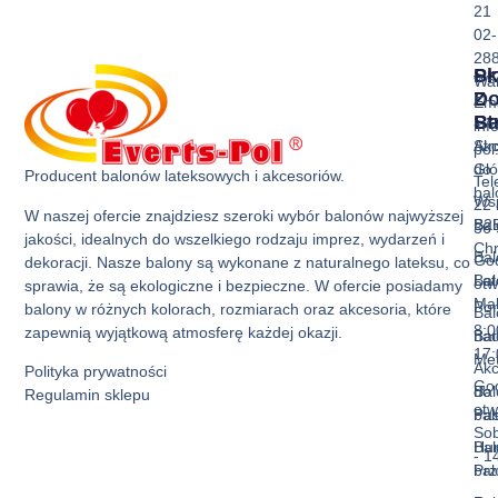
21
02-
28
Sk
Pr
Wa
Z
D
Ema
Ba
St
inf
Akc
Str
pol
do
Gł
Producent balonów lateksowych i akcesoriów.
Tel
ba
Ws
22 
W naszej ofercie znajdziesz szeroki wybór balonów najwyższej
Bal
B2
36 
jakości, idealnych do wszelkiego rodzaju imprez, wydarzeń i
Ch
Bal
God
dekoracji. Nasze balony są wykonane z naturalnego lateksu, co
Bal
La
otw
sprawia, że są ekologiczne i bezpieczne. W ofercie posiadamy
Mak
Pon
balony w różnych kolorach, rozmiarach oraz akcesoria, które
Bal
8:0
zapewnią wyjątkową atmosferę każdej okazji.
Bal
nad
17:
Met
Akc
Polityka prywatności
God
Bal
do
Regulamin sklepu
otw
Pas
ba
Sob
Bal
Hur
- 1
Prz
ba