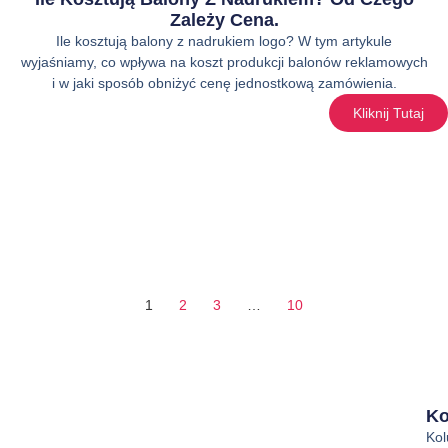
Zależy Cena.
Ile kosztują balony z nadrukiem logo? W tym artykule
wyjaśniamy, co wpływa na koszt produkcji balonów reklamowych
i w jaki sposób obniżyć cenę jednostkową zamówienia.
Kliknij Tutaj
1
2
3
…
10
Ko
Ko