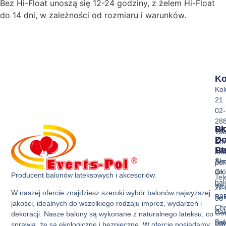
Bez Hi-Float unoszą się 12-24 godziny, z żelem Hi-Float
do 14 dni, w zależności od rozmiaru i warunków.
Ko
Ko
21
02-
28
Sk
Pr
Wa
Z
D
Ema
Ba
St
inf
Akc
Str
pol
do
Gł
Producent balonów lateksowych i akcesoriów.
Tel
ba
Ws
22 
W naszej ofercie znajdziesz szeroki wybór balonów najwyższej
Bal
B2
36 
jakości, idealnych do wszelkiego rodzaju imprez, wydarzeń i
Ch
Bal
God
dekoracji. Nasze balony są wykonane z naturalnego lateksu, co
Bal
La
otw
sprawia, że są ekologiczne i bezpieczne. W ofercie posiadamy