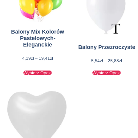
Balony Mix Kolorów
Pastelowych-
Eleganckie
Balony Przezroczyste
4,19
zł
–
19,41
zł
5,54
zł
–
25,88
zł
Wybierz Opcje
Wybierz Opcje