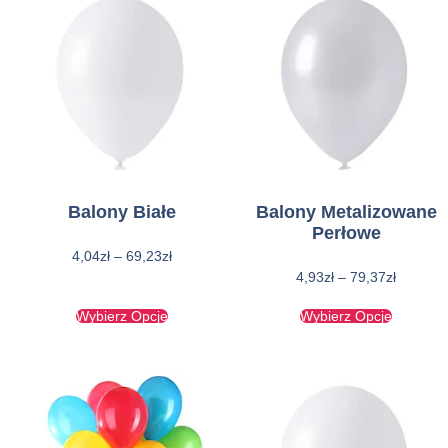
Balony Białe
Balony Metalizowane
Perłowe
4,04
zł
–
69,23
zł
4,93
zł
–
79,37
zł
Wybierz Opcje
Wybierz Opcje