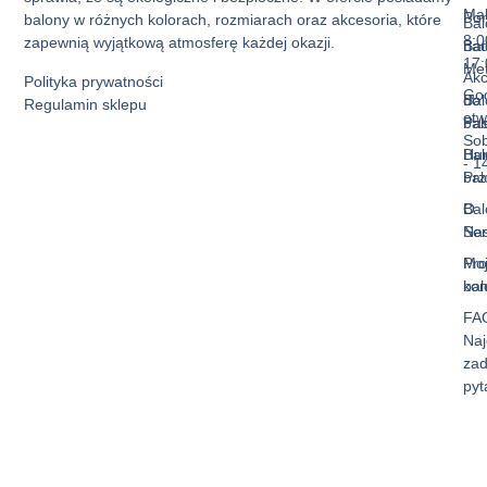
Mak
Pon
balony w różnych kolorach, rozmiarach oraz akcesoria, które
Bal
8:0
zapewnią wyjątkową atmosferę każdej okazji.
Bal
nad
17:
Met
Akc
Polityka prywatności
God
Bal
do
Regulamin sklepu
otw
Pas
ba
Sob
Bal
Hur
- 1
Prz
ba
Bal
O
Ser
Na
Mo
Pro
kon
ba
FA
Naj
za
pyt