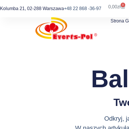
0
0,00
zł
Kolumba 21, 02-288 Warszawa
+48 22 868 -36-97
Strona 
Ba
Tw
Odkryj, 
W naszych artykuła