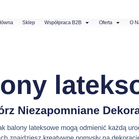
Główna
Sklep
Współpraca B2B
Oferta
O N
lony lateks
órz Niezapomniane Dekora
jak balony lateksowe mogą odmienić każdą uro
ch znajdziesz kreatywne pomysły na dekoracj