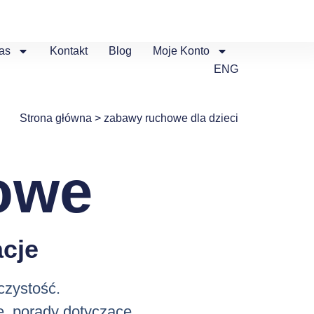
as
Kontakt
Blog
Moje Konto
ENG
Strona główna
>
zabawy ruchowe dla dzieci
owe
cje
czystość.
e, porady dotyczące