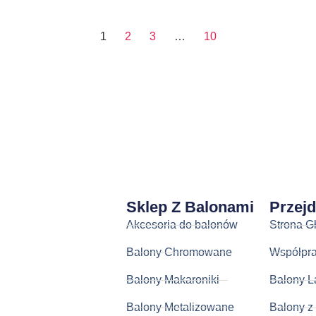
1
2
3
…
10
Sklep Z Balonami
Przej
Akcesoria do balonów
Strona G
Balony Chromowane
Współpr
Balony Makaroniki
Balony L
Balony Metalizowane
Balony z