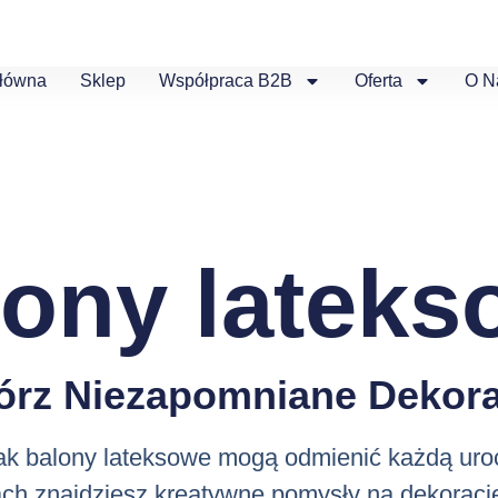
Główna
Sklep
Współpraca B2B
Oferta
O N
lony lateks
órz Niezapomniane Dekora
jak balony lateksowe mogą odmienić każdą uro
ch znajdziesz kreatywne pomysły na dekoracj