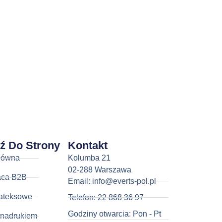
dź Do Strony
Kontakt
łówna
Kolumba 21
02-288 Warszawa
aca B2B
Email: info@everts-pol.pl
ateksowe
Telefon: 22 868 36 97
Godziny otwarcia: Pon - Pt
 nadrukiem