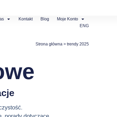
as
Kontakt
Blog
Moje Konto
ENG
Strona główna
>
trendy 2025
owe
cje
czystość.
e, porady dotyczące