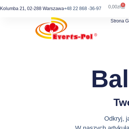
0
0,00
zł
Kolumba 21, 02-288 Warszawa
+48 22 868 -36-97
Strona 
Ba
Tw
Odkryj, 
W naszych artykuła