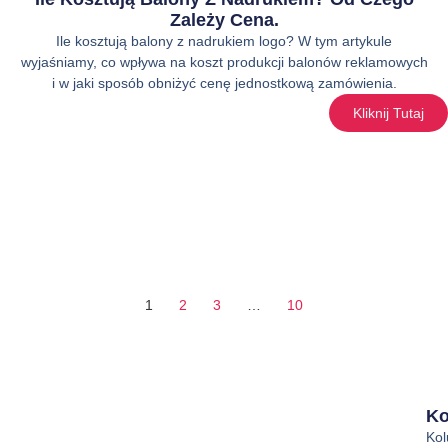
Zależy Cena.
Ile kosztują balony z nadrukiem logo? W tym artykule
wyjaśniamy, co wpływa na koszt produkcji balonów reklamowych
i w jaki sposób obniżyć cenę jednostkową zamówienia.
Kliknij Tutaj
1
2
3
…
10
Ko
Ko