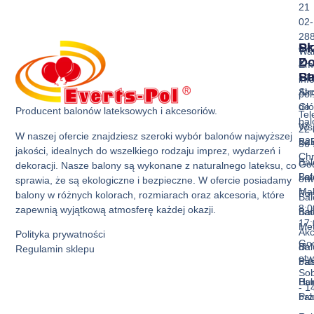
21
02-
28
Sk
Pr
Wa
Z
D
Ema
Ba
St
inf
Akc
Str
pol
do
Gł
Producent balonów lateksowych i akcesoriów.
Tel
ba
Ws
22 
W naszej ofercie znajdziesz szeroki wybór balonów najwyższej
Bal
B2
36 
jakości, idealnych do wszelkiego rodzaju imprez, wydarzeń i
Ch
Bal
God
dekoracji. Nasze balony są wykonane z naturalnego lateksu, co
Bal
La
otw
sprawia, że są ekologiczne i bezpieczne. W ofercie posiadamy
Mak
Pon
balony w różnych kolorach, rozmiarach oraz akcesoria, które
Bal
8:0
zapewnią wyjątkową atmosferę każdej okazji.
Bal
nad
17:
Met
Akc
Polityka prywatności
God
Bal
do
Regulamin sklepu
otw
Pas
ba
Sob
Bal
Hur
- 1
Prz
ba