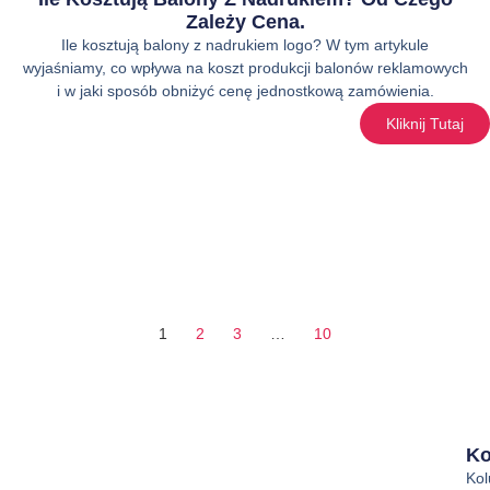
Zależy Cena.
Ile kosztują balony z nadrukiem logo? W tym artykule
wyjaśniamy, co wpływa na koszt produkcji balonów reklamowych
i w jaki sposób obniżyć cenę jednostkową zamówienia.
Kliknij Tutaj
1
2
3
…
10
Ko
Ko