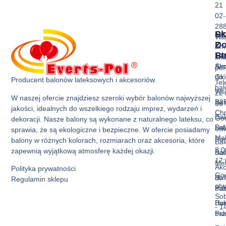
21
02-
28
Sk
Pr
Wa
Z
D
Ema
Ba
St
inf
Akc
Str
pol
do
Gł
Producent balonów lateksowych i akcesoriów.
Tel
ba
Ws
22 
W naszej ofercie znajdziesz szeroki wybór balonów najwyższej
Bal
B2
36 
jakości, idealnych do wszelkiego rodzaju imprez, wydarzeń i
Ch
Bal
God
dekoracji. Nasze balony są wykonane z naturalnego lateksu, co
Bal
La
otw
sprawia, że są ekologiczne i bezpieczne. W ofercie posiadamy
Mak
Pon
balony w różnych kolorach, rozmiarach oraz akcesoria, które
Bal
8:0
zapewnią wyjątkową atmosferę każdej okazji.
Bal
nad
17:
Met
Akc
Polityka prywatności
God
Bal
do
Regulamin sklepu
otw
Pas
ba
Sob
Bal
Hur
- 1
Prz
ba