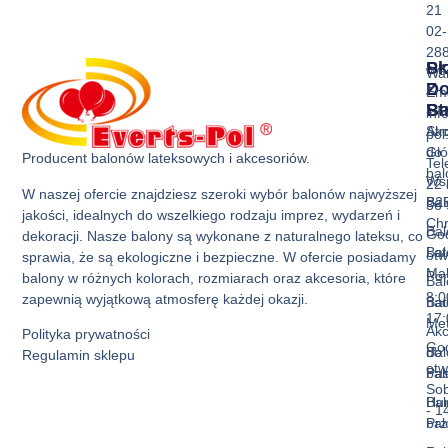
21
02-
28
Sk
Pr
Wa
Z
D
Ema
Ba
St
inf
Akc
Str
pol
do
Gł
Producent balonów lateksowych i akcesoriów.
Tel
ba
Ws
22 
W naszej ofercie znajdziesz szeroki wybór balonów najwyższej
Bal
B2
36 
jakości, idealnych do wszelkiego rodzaju imprez, wydarzeń i
Ch
Bal
God
dekoracji. Nasze balony są wykonane z naturalnego lateksu, co
Bal
La
otw
sprawia, że są ekologiczne i bezpieczne. W ofercie posiadamy
Mak
Pon
balony w różnych kolorach, rozmiarach oraz akcesoria, które
Bal
8:0
zapewnią wyjątkową atmosferę każdej okazji.
Bal
nad
17:
Met
Akc
Polityka prywatności
God
Bal
do
Regulamin sklepu
otw
Pas
ba
Sob
Bal
Hur
- 1
Prz
ba