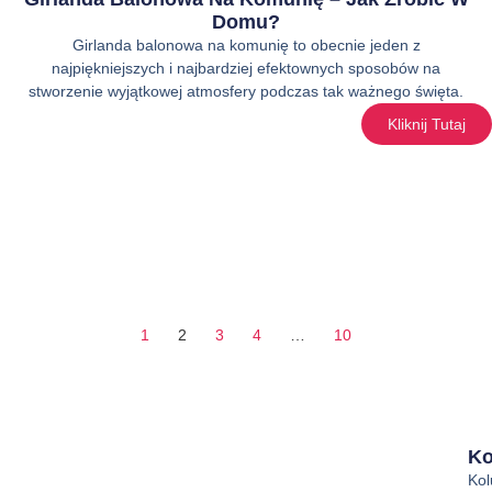
Domu?
Girlanda balonowa na komunię to obecnie jeden z
najpiękniejszych i najbardziej efektownych sposobów na
stworzenie wyjątkowej atmosfery podczas tak ważnego święta.
Kliknij Tutaj
1
2
3
4
…
10
Ko
Ko