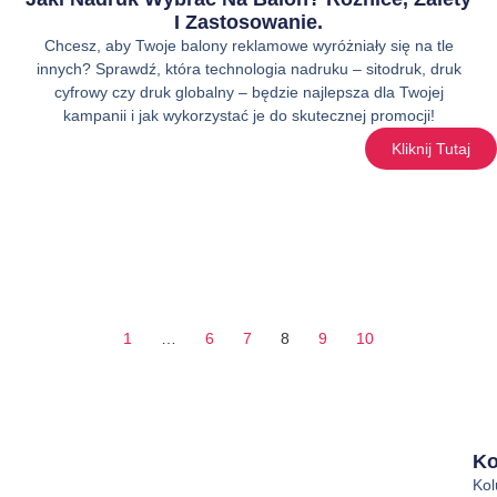
I Zastosowanie.
Chcesz, aby Twoje balony reklamowe wyróżniały się na tle
innych? Sprawdź, która technologia nadruku – sitodruk, druk
cyfrowy czy druk globalny – będzie najlepsza dla Twojej
kampanii i jak wykorzystać je do skutecznej promocji!
Kliknij Tutaj
1
…
6
7
8
9
10
Ko
Ko