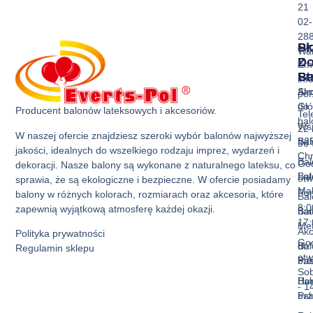
21
02-
28
Sk
Pr
Wa
Z
D
Ema
Ba
St
inf
Akc
Str
pol
do
Gł
Producent balonów lateksowych i akcesoriów.
Tel
ba
Ws
22 
W naszej ofercie znajdziesz szeroki wybór balonów najwyższej
Bal
B2
36 
jakości, idealnych do wszelkiego rodzaju imprez, wydarzeń i
Ch
Bal
God
dekoracji. Nasze balony są wykonane z naturalnego lateksu, co
Bal
La
otw
sprawia, że są ekologiczne i bezpieczne. W ofercie posiadamy
Mak
Pon
balony w różnych kolorach, rozmiarach oraz akcesoria, które
Bal
8:0
zapewnią wyjątkową atmosferę każdej okazji.
Bal
nad
17:
Met
Akc
Polityka prywatności
God
Bal
do
Regulamin sklepu
otw
Pas
ba
Sob
Bal
Hur
- 1
Prz
ba