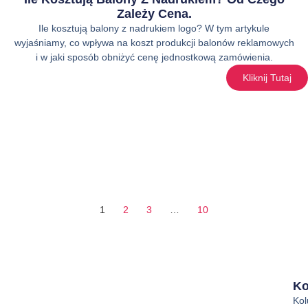
Zależy Cena.
Ile kosztują balony z nadrukiem logo? W tym artykule
wyjaśniamy, co wpływa na koszt produkcji balonów reklamowych
i w jaki sposób obniżyć cenę jednostkową zamówienia.
Kliknij Tutaj
1
2
3
…
10
Ko
Ko