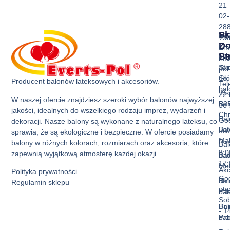
21
02-
28
Sk
Pr
Wa
Z
D
Ema
Ba
St
inf
Akc
Str
pol
do
Gł
Producent balonów lateksowych i akcesoriów.
Tel
ba
Ws
22 
W naszej ofercie znajdziesz szeroki wybór balonów najwyższej
Bal
B2
36 
jakości, idealnych do wszelkiego rodzaju imprez, wydarzeń i
Ch
Bal
God
dekoracji. Nasze balony są wykonane z naturalnego lateksu, co
Bal
La
otw
sprawia, że są ekologiczne i bezpieczne. W ofercie posiadamy
Mak
Pon
balony w różnych kolorach, rozmiarach oraz akcesoria, które
Bal
8:0
zapewnią wyjątkową atmosferę każdej okazji.
Bal
nad
17:
Met
Akc
Polityka prywatności
God
Bal
do
Regulamin sklepu
otw
Pas
ba
Sob
Bal
Hur
- 1
Prz
ba