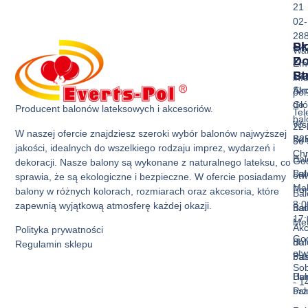
21
02-
28
Sk
Pr
Wa
Z
D
Ema
Ba
St
inf
Akc
Str
pol
do
Gł
Producent balonów lateksowych i akcesoriów.
Tel
ba
Ws
22 
W naszej ofercie znajdziesz szeroki wybór balonów najwyższej
Bal
B2
36 
jakości, idealnych do wszelkiego rodzaju imprez, wydarzeń i
Ch
Bal
God
dekoracji. Nasze balony są wykonane z naturalnego lateksu, co
Bal
La
otw
sprawia, że są ekologiczne i bezpieczne. W ofercie posiadamy
Mak
Pon
balony w różnych kolorach, rozmiarach oraz akcesoria, które
Bal
8:0
zapewnią wyjątkową atmosferę każdej okazji.
Bal
nad
17:
Met
Akc
Polityka prywatności
God
Bal
do
Regulamin sklepu
otw
Pas
ba
Sob
Bal
Hur
- 1
Prz
ba