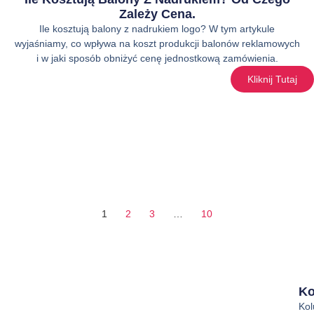
Zależy Cena.
Ile kosztują balony z nadrukiem logo? W tym artykule
wyjaśniamy, co wpływa na koszt produkcji balonów reklamowych
i w jaki sposób obniżyć cenę jednostkową zamówienia.
Kliknij Tutaj
1
2
3
…
10
Ko
Ko