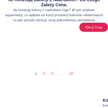
Zależy Cena.
Ile kosztują balony z nadrukiem logo? W tym artykule
wyjaśniamy, co wpływa na koszt produkcji balonów reklamowych
i w jaki sposób obniżyć cenę jednostkową zamówienia.
Kliknij Tutaj
1
2
3
…
10
Ko
Ko