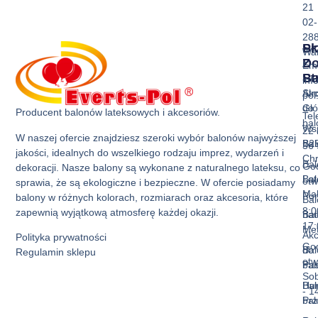
21
02-
28
Sk
Pr
Wa
Z
D
Ema
Ba
St
inf
Akc
Str
pol
do
Gł
Producent balonów lateksowych i akcesoriów.
Tel
ba
Ws
22 
W naszej ofercie znajdziesz szeroki wybór balonów najwyższej
Bal
B2
36 
jakości, idealnych do wszelkiego rodzaju imprez, wydarzeń i
Ch
Bal
God
dekoracji. Nasze balony są wykonane z naturalnego lateksu, co
Bal
La
otw
sprawia, że są ekologiczne i bezpieczne. W ofercie posiadamy
Mak
Pon
balony w różnych kolorach, rozmiarach oraz akcesoria, które
Bal
8:0
zapewnią wyjątkową atmosferę każdej okazji.
Bal
nad
17:
Met
Akc
Polityka prywatności
God
Bal
do
Regulamin sklepu
otw
Pas
ba
Sob
Bal
Hur
- 1
Prz
ba