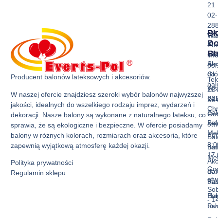
21
02-
28
Sk
Pr
Wa
Z
D
Ema
Ba
St
inf
Akc
Str
pol
do
Gł
Producent balonów lateksowych i akcesoriów.
Tel
ba
Ws
22 
W naszej ofercie znajdziesz szeroki wybór balonów najwyższej
Bal
B2
36 
jakości, idealnych do wszelkiego rodzaju imprez, wydarzeń i
Ch
Bal
God
dekoracji. Nasze balony są wykonane z naturalnego lateksu, co
Bal
La
otw
sprawia, że są ekologiczne i bezpieczne. W ofercie posiadamy
Mak
Pon
balony w różnych kolorach, rozmiarach oraz akcesoria, które
Bal
8:0
zapewnią wyjątkową atmosferę każdej okazji.
Bal
nad
17:
Met
Akc
Polityka prywatności
God
Bal
do
Regulamin sklepu
otw
Pas
ba
Sob
Bal
Hur
- 1
Prz
ba