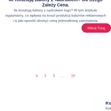
Zależy Cena.
Ile kosztują balony z nadrukiem logo? W tym artykule
wyjaśniamy, co wpływa na koszt produkcji balonów reklamowych
i w jaki sposób obniżyć cenę jednostkową zamówienia.
Kliknij Tutaj
1
2
3
…
10
Ko
Ko