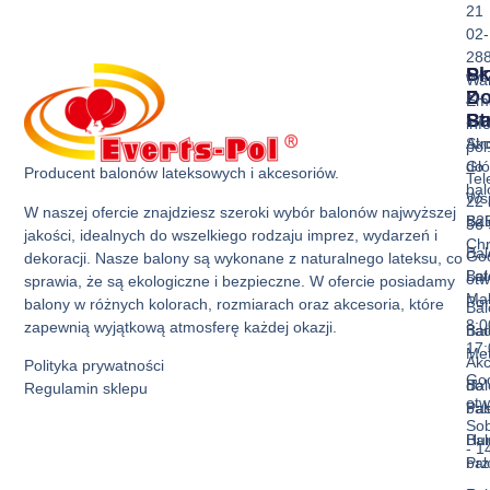
21
02-
28
Sk
Pr
Wa
Z
D
Ema
Ba
St
inf
Akc
Str
pol
do
Gł
Producent balonów lateksowych i akcesoriów.
Tel
ba
Ws
22 
W naszej ofercie znajdziesz szeroki wybór balonów najwyższej
Bal
B2
36 
jakości, idealnych do wszelkiego rodzaju imprez, wydarzeń i
Ch
Bal
God
dekoracji. Nasze balony są wykonane z naturalnego lateksu, co
Bal
La
otw
sprawia, że są ekologiczne i bezpieczne. W ofercie posiadamy
Mak
Pon
balony w różnych kolorach, rozmiarach oraz akcesoria, które
Bal
8:0
zapewnią wyjątkową atmosferę każdej okazji.
Bal
nad
17:
Met
Akc
Polityka prywatności
God
Bal
do
Regulamin sklepu
otw
Pas
ba
Sob
Bal
Hur
- 1
Prz
ba