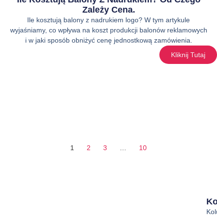
Zależy Cena.
Ile kosztują balony z nadrukiem logo? W tym artykule
wyjaśniamy, co wpływa na koszt produkcji balonów reklamowych
i w jaki sposób obniżyć cenę jednostkową zamówienia.
Kliknij Tutaj
1
2
3
…
10
Ko
Ko