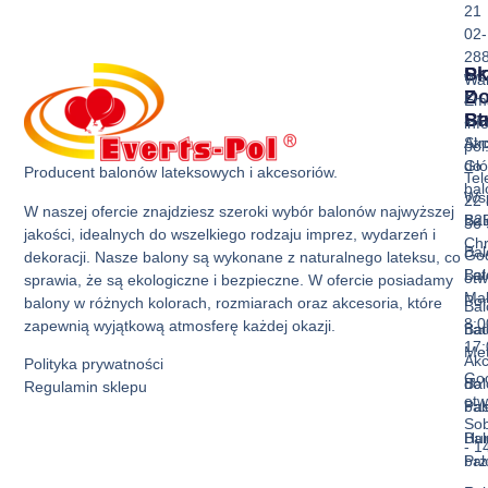
21
02-
28
Sk
Pr
Wa
Z
D
Ema
Ba
St
inf
Akc
Str
pol
do
Gł
Producent balonów lateksowych i akcesoriów.
Tel
ba
Ws
22 
W naszej ofercie znajdziesz szeroki wybór balonów najwyższej
Bal
B2
36 
jakości, idealnych do wszelkiego rodzaju imprez, wydarzeń i
Ch
Bal
God
dekoracji. Nasze balony są wykonane z naturalnego lateksu, co
Bal
La
otw
sprawia, że są ekologiczne i bezpieczne. W ofercie posiadamy
Mak
Pon
balony w różnych kolorach, rozmiarach oraz akcesoria, które
Bal
8:0
zapewnią wyjątkową atmosferę każdej okazji.
Bal
nad
17:
Met
Akc
Polityka prywatności
God
Bal
do
Regulamin sklepu
otw
Pas
ba
Sob
Bal
Hur
- 1
Prz
ba