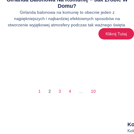
Domu?
Girlanda balonowa na komunię to obecnie jeden z
najpiękniejszych i najbardziej efektownych sposobów na
stworzenie wyjątkowej atmosfery podczas tak ważnego święta.
Kliknij Tutaj
1
2
3
4
…
10
Ko
Ko