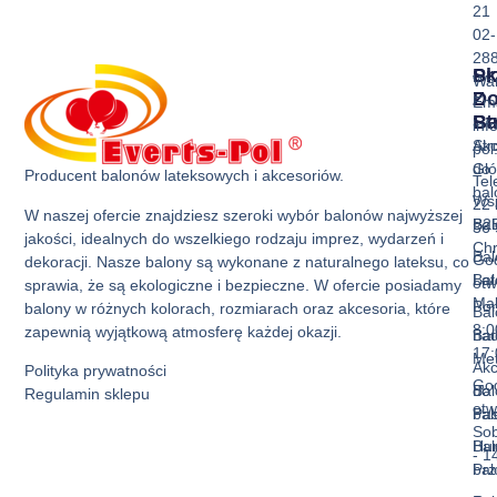
21
02-
28
Sk
Pr
Wa
Z
D
Ema
Ba
St
inf
Akc
Str
pol
do
Gł
Producent balonów lateksowych i akcesoriów.
Tel
ba
Ws
22 
W naszej ofercie znajdziesz szeroki wybór balonów najwyższej
Bal
B2
36 
jakości, idealnych do wszelkiego rodzaju imprez, wydarzeń i
Ch
Bal
God
dekoracji. Nasze balony są wykonane z naturalnego lateksu, co
Bal
La
otw
sprawia, że są ekologiczne i bezpieczne. W ofercie posiadamy
Mak
Pon
balony w różnych kolorach, rozmiarach oraz akcesoria, które
Bal
8:0
zapewnią wyjątkową atmosferę każdej okazji.
Bal
nad
17:
Met
Akc
Polityka prywatności
God
Bal
do
Regulamin sklepu
otw
Pas
ba
Sob
Bal
Hur
- 1
Prz
ba