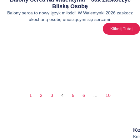
Bliską Osobę
Balony serca to nowy język miłości! W Walentynki 2026 zaskocz
ukochaną osobę unoszącymi się sercami.
Kliknij Tutaj
1
2
3
4
5
6
…
10
Ko
Ko