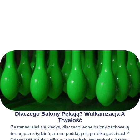
Dlaczego Balony Pękają? Wulkanizacja A
Trwałość
Zastanawiałeś się kiedyś, dlaczego jedne balony zachowują
formę przez tydzień, a inne poddają się po kilku godzinach?
Odpowiedź nie tkwi tylko w jakości helu czy grubości lateksu.