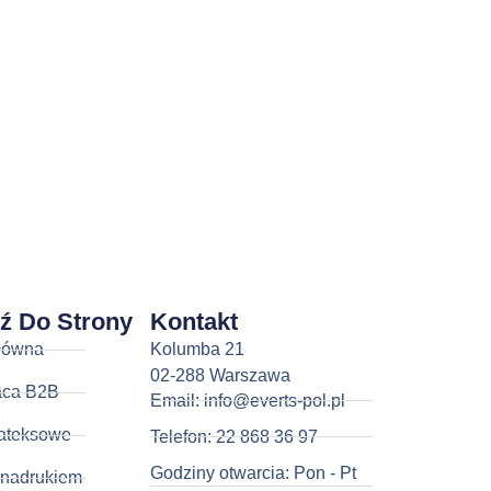
dź Do Strony
Kontakt
łówna
Kolumba 21
02-288 Warszawa
aca B2B
Email: info@everts-pol.pl
ateksowe
Telefon: 22 868 36 97
Godziny otwarcia: Pon - Pt
 nadrukiem