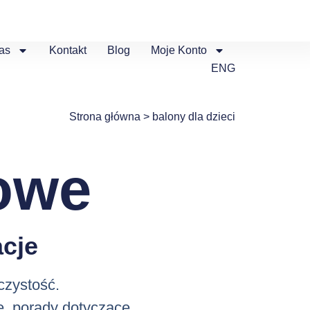
as
Kontakt
Blog
Moje Konto
ENG
Strona główna
>
balony dla dzieci
owe
cje
czystość.
e, porady dotyczące