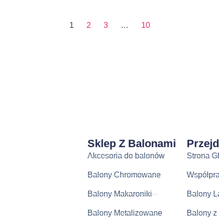
1
2
3
…
10
Sklep Z Balonami
Przej
Akcesoria do balonów
Strona G
Balony Chromowane
Współpr
Balony Makaroniki
Balony L
Balony Metalizowane
Balony z