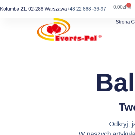
0
0,00
zł
Kolumba 21, 02-288 Warszawa
+48 22 868 -36-97
Strona 
Ba
Tw
Odkryj, 
W naszych artykuła