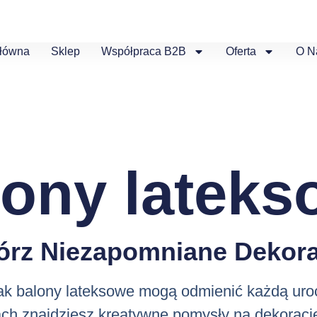
Główna
Sklep
Współpraca B2B
Oferta
O N
lony lateks
órz Niezapomniane Dekora
jak balony lateksowe mogą odmienić każdą uro
ch znajdziesz kreatywne pomysły na dekoracj