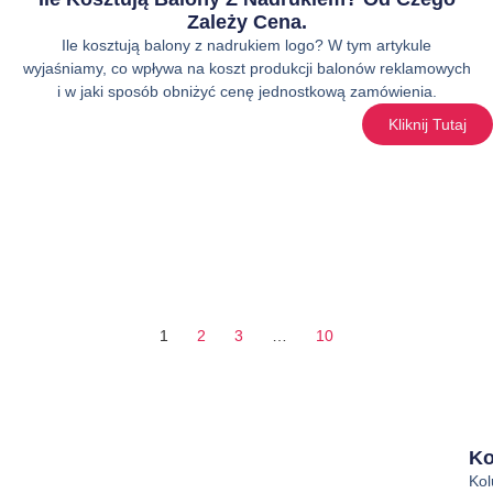
Zależy Cena.
Ile kosztują balony z nadrukiem logo? W tym artykule
wyjaśniamy, co wpływa na koszt produkcji balonów reklamowych
i w jaki sposób obniżyć cenę jednostkową zamówienia.
Kliknij Tutaj
1
2
3
…
10
Ko
Ko