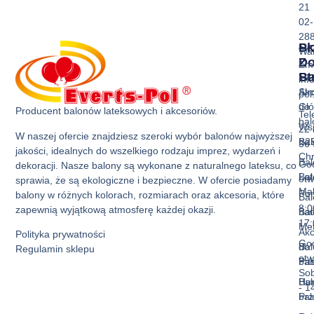
21
02-
28
Sk
Pr
Wa
Z
D
Ema
Ba
St
inf
Akc
Str
pol
do
Gł
Producent balonów lateksowych i akcesoriów.
Tel
ba
Ws
22 
W naszej ofercie znajdziesz szeroki wybór balonów najwyższej
Bal
B2
36 
jakości, idealnych do wszelkiego rodzaju imprez, wydarzeń i
Ch
Bal
God
dekoracji. Nasze balony są wykonane z naturalnego lateksu, co
Bal
La
otw
sprawia, że są ekologiczne i bezpieczne. W ofercie posiadamy
Mak
Pon
balony w różnych kolorach, rozmiarach oraz akcesoria, które
Bal
8:0
zapewnią wyjątkową atmosferę każdej okazji.
Bal
nad
17:
Met
Akc
Polityka prywatności
God
Bal
do
Regulamin sklepu
otw
Pas
ba
Sob
Bal
Hur
- 1
Prz
ba