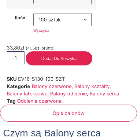
Ilość
Wyczyść
33,80
zł
(
41,58
zł
brutto)
Dodaj Do Koszyka
SKU
EV16-S130-100-SZT
Kategorie
Balony czerwone
,
Balony kształty
,
Balony lateksowe
,
Balony odcienie
,
Balony serca
Tag
Odcienie czerwone
Opis balonów
Czym są Balony serca