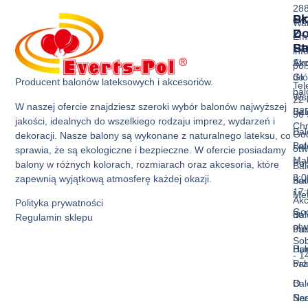
28
Sk
Pr
Wa
Z
D
Ema
Ba
St
inf
Akc
Str
pol
do
Gł
Producent balonów lateksowych i akcesoriów.
Tel
ba
Ws
22 
W naszej ofercie znajdziesz szeroki wybór balonów najwyższej
Bal
B2
36 
jakości, idealnych do wszelkiego rodzaju imprez, wydarzeń i
Ch
Bal
God
dekoracji. Nasze balony są wykonane z naturalnego lateksu, co
Bal
La
otw
sprawia, że są ekologiczne i bezpieczne. W ofercie posiadamy
Mak
Pon
balony w różnych kolorach, rozmiarach oraz akcesoria, które
Bal
8:0
zapewnią wyjątkową atmosferę każdej okazji.
Bal
nad
17:
Met
Akc
Polityka prywatności
God
Bal
do
Regulamin sklepu
otw
Pas
ba
Sob
Bal
Hur
- 1
Prz
ba
Bal
O
Ser
Na