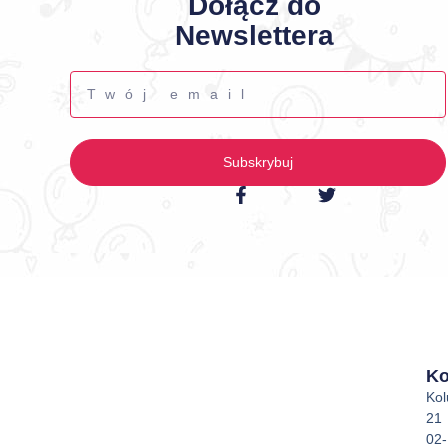
Dołącz do
Newslettera
Subskrybuj
Ko
Ko
21
02-