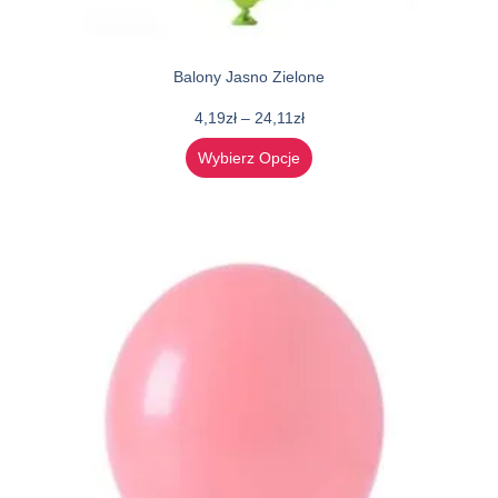
Balony Jasno Zielone
4,19
zł
–
24,11
zł
Wybierz Opcje