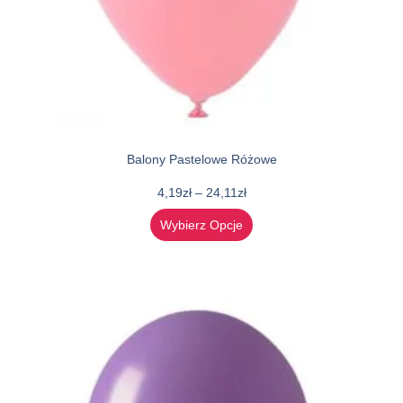
Balony Pastelowe Różowe
4,19
zł
–
24,11
zł
Wybierz Opcje