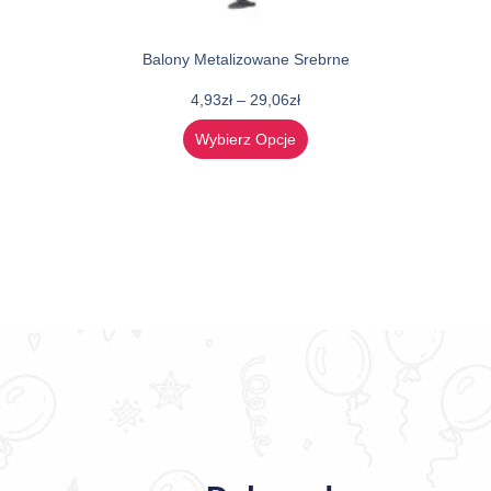
Balony Metalizowane Srebrne
4,93
zł
–
29,06
zł
Wybierz Opcje