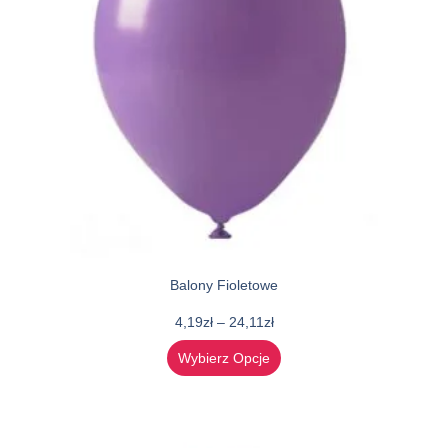
Balony Fioletowe
4,19
zł
–
24,11
zł
Wybierz Opcje