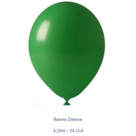
Balony Zielone
4,19
zł
–
24,11
zł