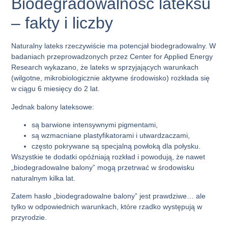
Biodegradowalność lateksu
– fakty i liczby
Naturalny lateks rzeczywiście ma potencjał biodegradowalny. W
badaniach przeprowadzonych przez
Center for Applied Energy
Research
wykazano, że lateks w sprzyjających warunkach
(wilgotne, mikrobiologicznie aktywne środowisko) rozkłada się
w ciągu 6 miesięcy do 2 lat.
Jednak balony lateksowe:
są barwione intensywnymi pigmentami,
są wzmacniane plastyfikatorami i utwardzaczami,
często pokrywane są specjalną powłoką dla połysku.
Wszystkie te dodatki
opóźniają rozkład
i powodują, że nawet
„biodegradowalne balony” mogą przetrwać w środowisku
naturalnym kilka lat.
Zatem hasło „
biodegradowalne balony
” jest prawdziwe… ale
tylko w odpowiednich warunkach, które rzadko występują w
przyrodzie.