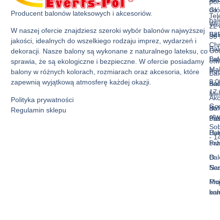
pol
do
Gł
Producent balonów lateksowych i akcesoriów.
Tel
ba
Ws
22 
W naszej ofercie znajdziesz szeroki wybór balonów najwyższej
Bal
B2
36 
jakości, idealnych do wszelkiego rodzaju imprez, wydarzeń i
Ch
Bal
God
dekoracji. Nasze balony są wykonane z naturalnego lateksu, co
Bal
La
otw
sprawia, że są ekologiczne i bezpieczne. W ofercie posiadamy
Mak
Pon
balony w różnych kolorach, rozmiarach oraz akcesoria, które
Bal
8:0
zapewnią wyjątkową atmosferę każdej okazji.
Bal
nad
17:
Met
Akc
Polityka prywatności
God
Bal
do
Regulamin sklepu
otw
Pas
ba
Sob
Bal
Hur
- 1
Prz
ba
Bal
O
Ser
Na
Mo
Pro
kon
ba