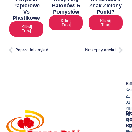
Papierowe
Balonów: 5
Znak Zielony
Vs
Pomysłów
Punkt?
Plastikowe
Kliknij
Kliknij
Tutaj
Tutaj
Kliknij
Tutaj
Poprzedni artykuł
Następny artykuł
Ko
Ko
21
02-
28
Sk
Pr
Wa
Z
D
Ema
Ba
St
inf
Akc
Str