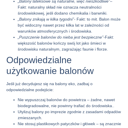
„Balony lateksowe są naturalne, więc nieszkodliwe”
–
Fakt: naturalny skład nie oznacza neutralności
środowiskowej, jeśli dodano chemikalia i barwniki.
„Balony znikają w kilka tygodni”-
Fakt: to mit. Balon może
być widoczny nawet przez kilka lat w zależności od
warunków atmosferycznych i środowiska.
„Puszczenie balonów do nieba jest bezpieczne”-
Fakt:
większość balonów kończy swój lot jako śmieci w
środowisku naturalnym, zagrażając faunie i florze.
Odpowiedzialne
użytkowanie balonów
Jeśli już decydujesz się na
balony eko
, zadbaj o
odpowiedzialne podejście:
Nie wypuszczaj balonów
do powietrza – żadne, nawet
biodegradowalne, nie powinny trafiać do środowiska..
Utylizuj balony po imprezie
zgodnie z zasadami odpadów
zmieszanych.
Nie stosuj plastikowych patyczków
i główek – są znacznie