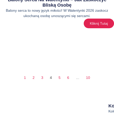
Bliską Osobę
Balony serca to nowy język miłości! W Walentynki 2026 zaskocz
ukochaną osobę unoszącymi się sercami.
Kliknij Tutaj
1
2
3
4
5
6
…
10
Ko
Ko