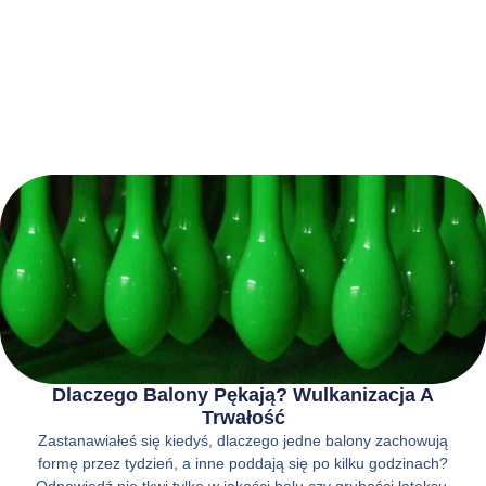
Dlaczego Balony Pękają? Wulkanizacja A
Trwałość
Zastanawiałeś się kiedyś, dlaczego jedne balony zachowują
formę przez tydzień, a inne poddają się po kilku godzinach?
Odpowiedź nie tkwi tylko w jakości helu czy grubości lateksu.