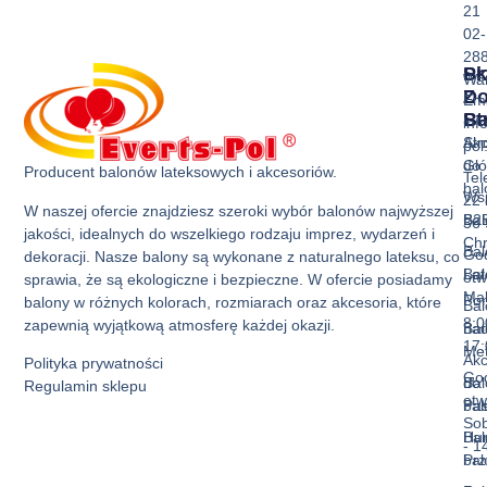
21
02-
28
Sk
Pr
Wa
Z
D
Ema
Ba
St
inf
Akc
Str
pol
do
Gł
Producent balonów lateksowych i akcesoriów.
Tel
ba
Ws
22 
W naszej ofercie znajdziesz szeroki wybór balonów najwyższej
Bal
B2
36 
jakości, idealnych do wszelkiego rodzaju imprez, wydarzeń i
Ch
Bal
God
dekoracji. Nasze balony są wykonane z naturalnego lateksu, co
Bal
La
otw
sprawia, że są ekologiczne i bezpieczne. W ofercie posiadamy
Mak
Pon
balony w różnych kolorach, rozmiarach oraz akcesoria, które
Bal
8:0
zapewnią wyjątkową atmosferę każdej okazji.
Bal
nad
17:
Met
Akc
Polityka prywatności
God
Bal
do
Regulamin sklepu
otw
Pas
ba
Sob
Bal
Hur
- 1
Prz
ba